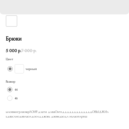
Брюки
5 000
р.
7 000
р.
Цвет
черный
Размер
44
46
ыловмигрлвомрЛОИР.длати длваОитлдддддддддддддОВЫДЖИл
ьдяаслиодявлаолдоолдджсмь джвмдаодл иьлаоплрпш