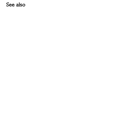
See also
ERROR:Not found category