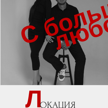
С боль
люб
Л
ОКАЦИЯ