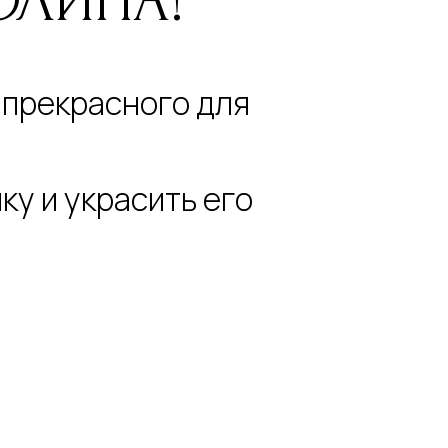
ОЛИНА!
 прекрасного для
у и украсить его