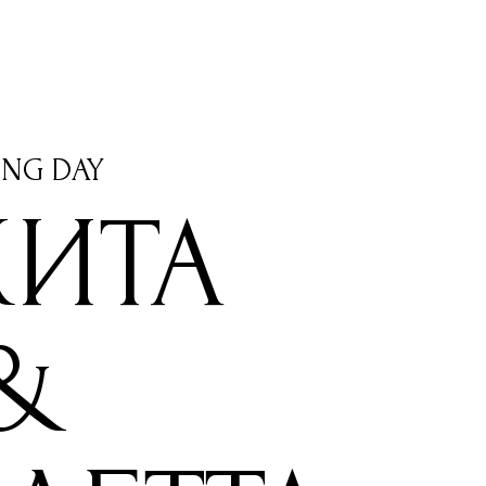
NG DAY
КИТА
&