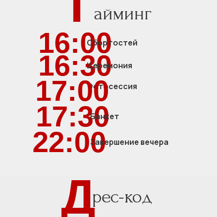
Т
айминг
16:00
Сбор гостей
16:30
Церемония
17:00
Фотосессия
17:30
Банкет
22:00
Завершение вечера
Д
рес-код