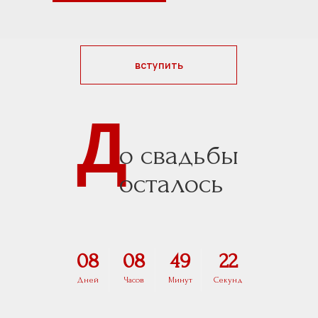
вступить
Д
о свадьбы
осталось
08
08
49
21
Дней
Часов
Минут
Секунд